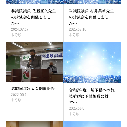
参議院議員 佐藤正久先生
衆議院議員 村井英樹先生
の講演会を開催しまし
の講演会を開催しまし
た…
た…
2024.07.17
2025.07.18
未分類
未分類
第52回年次大会開催報告
令和7年度 埼玉県への施
2022.06.6
策並びに予算編成に対
未分類
す…
2025.09.9
未分類