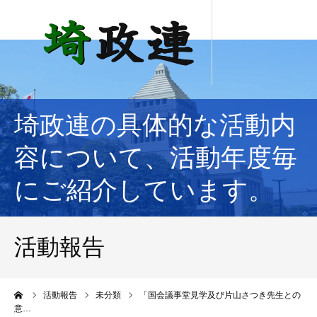
埼政連の具体的な活動内
容について、活動年度毎
にご紹介しています。
活動報告
ーム
活動報告
未分類
「国会議事堂見学及び片山さつき先生との
意…