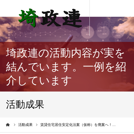
埼政連の活動内容が実を
結んでいます。一例を紹
介しています
活動成果
ーム
活動成果
賃貸住宅居住安定化法案（仮称）を廃案へ！…