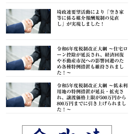
埼政連要望活動により「空き家
等に係る媒介報酬規制の見直
し」が実現しました！
令和6年度税制改正大綱 ～住宅ロ
ーン控除が延長され、経済回復
や不動産市況への影響回避のた
め各種特例措置も維持されまし
た！～
令和5年度税制改正大綱 ～低未利
用地の特例措置が延長・拡充さ
れ、譲渡価格上限が500万円から
800万円までに引き上げられまし
た！～