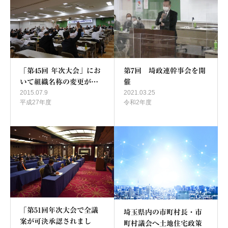
「第45回 年次大会」にお
第7回 埼政連幹事会を開
いて組織名称の変更が…
催
2015.07.9
2021.03.25
平成27年度
令和2年度
「第51回年次大会で全議
埼玉県内の市町村長・市
案が可決承認されまし
町村議会へ土地住宅政策