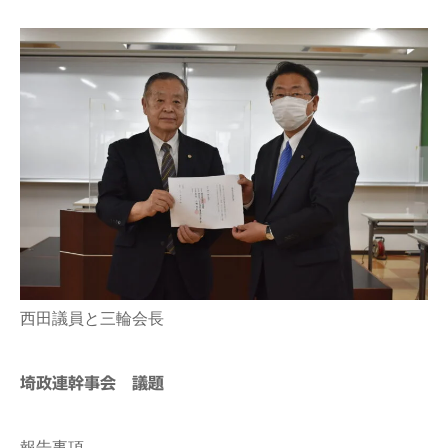
西田議員と三輪会長
埼政連幹事会 議題
報告事項