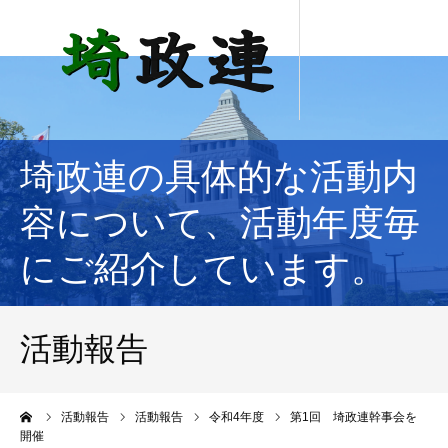
埼政連の具体的な活動内
容について、活動年度毎
にご紹介しています。
活動報告
ーム
活動報告
活動報告
令和4年度
第1回 埼政連幹事会を
開催